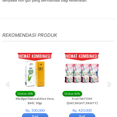
senyawa non gizi yang bermanfaat bagi kesehatan.
REKOMENDASI PRODUK
Diskon 20%
Diskon 82%
Dis
a-3
Medigel Natural Aloe Vera,
4 set NATESH
15 p
BMC 30gr
(DAY,NIGHT,PANTY)
Rp. 300.000
Rp. 420.000
Beli
Beli