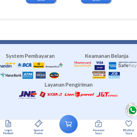
System Pembayaran
Keamanan Belanja
Layanan Pengiriman
h terbaik
Travel Umroh Bekasi
Agen Umroh Bekasi
Umroh Bekasi
Copyright 2016-2026 KKD.id
Login
Spesial
Pesanan
Wishlist
All Right Reserved.
Pembeli
Promo
Saya
Saya