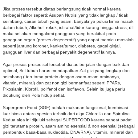
Jika proses tersebut diatas berlangsung tidak normal karena
berbagai faktor seperti; Asupan Nutrisi yang tidak lengkap / tidak
seimbang, cairan tubuh yang asam, banyaknya polusi kimia masuk
dalam tubuh, Alkohol, rokok, istirahat/tidur kurang hingga stress, dll,
maka sel akan mengalami gangguan yang berakibat pada
gangguan organ (proses degeneratif) yang dapat memicu masalah
seperti jantung koroner, kanker/tumor, diabetes, gagal ginjal,
gangguan liver dan berbagai penyakit degeneratif lainnya.
Agar proses-proses sel tersebut diatas berjalan dengan baik dan
optimal, Sel tubuh harus mendapatkan Zat gizi yang lengkap dan
seimbang ( terutama protein dengan asam-asam aminonya,
vitamin, mineral) dan zat non gizi bermanfaat seperti PPARs,
Pikosianin, Klorofil, polifenol dan isoflavon. Selain itu juga perlu
didukung oleh Pola hidup sehat.
Supergreen Food (SGF) adalah makanan fungsional, kombinasi
luar biasa antara spesies terbaik dari alga Chlorella dan Spirulina.
Kedua alga ini dijuluki sebagai SUPERFOOD karena sangat padat
gizi terutama protein, asam amino esensial & non esensial (sebagai
pembentuk basa-basa nukleotida, DNA/RNA), vitamin, mineral dan