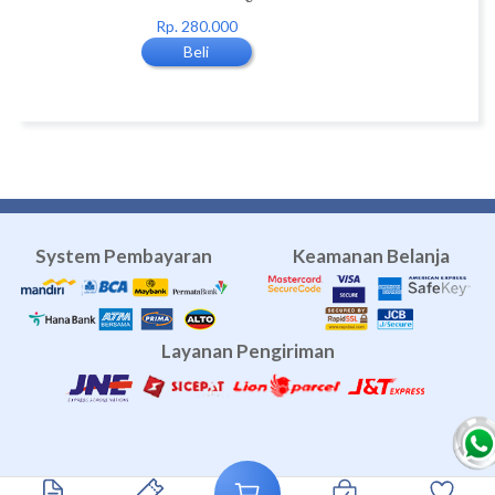
0
Rp. 280.000
Rp. 160.000
Beli
Beli
System Pembayaran
Keamanan Belanja
Layanan Pengiriman
Travel Umroh
Agen Umroh
umroh terbaik
Travel Umroh Bekasi
Agen Umroh Bekasi
Umroh Bekasi