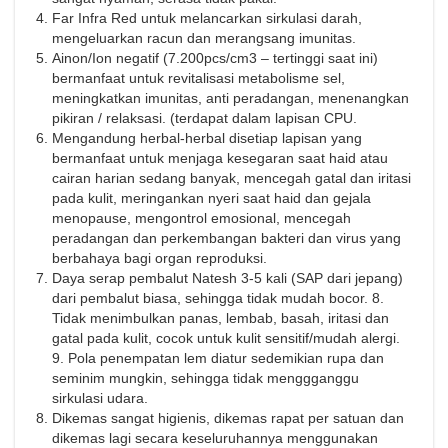
Far Infra Red untuk melancarkan sirkulasi darah,
mengeluarkan racun dan merangsang imunitas.
Ainon/Ion negatif (7.200pcs/cm3 – tertinggi saat ini)
bermanfaat untuk revitalisasi metabolisme sel,
meningkatkan imunitas, anti peradangan, menenangkan
pikiran / relaksasi. (terdapat dalam lapisan CPU.
Mengandung herbal-herbal disetiap lapisan yang
bermanfaat untuk menjaga kesegaran saat haid atau
cairan harian sedang banyak, mencegah gatal dan iritasi
pada kulit, meringankan nyeri saat haid dan gejala
menopause, mengontrol emosional, mencegah
peradangan dan perkembangan bakteri dan virus yang
berbahaya bagi organ reproduksi.
Daya serap pembalut Natesh 3-5 kali (SAP dari jepang)
dari pembalut biasa, sehingga tidak mudah bocor. 8.
Tidak menimbulkan panas, lembab, basah, iritasi dan
gatal pada kulit, cocok untuk kulit sensitif/mudah alergi.
9. Pola penempatan lem diatur sedemikian rupa dan
seminim mungkin, sehingga tidak menggganggu
sirkulasi udara.
Dikemas sangat higienis, dikemas rapat per satuan dan
dikemas lagi secara keseluruhannya menggunakan