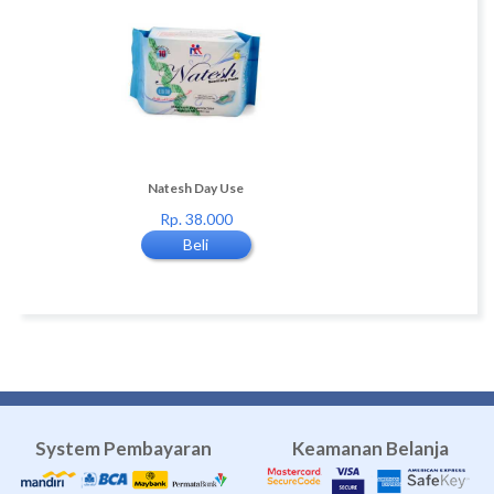
t Use
Natesh Day Use
Natesh Over Night U
Rp. 38.000
Rp. 45.000
Beli
Beli
System Pembayaran
Keamanan Belanja