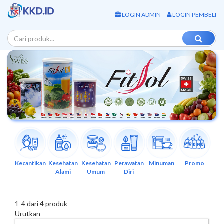
LOGIN ADMIN
LOGIN PEMBELI
Previous
Next
Kecantikan
Kesehatan
Kesehatan
Perawatan
Minuman
Promo
Alami
Umum
Diri
1
-
4
dari
4
produk
Urutkan